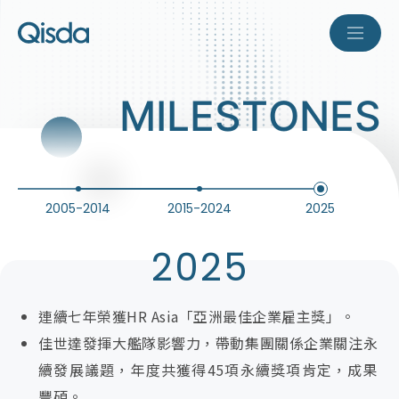
AI
關於佳世達
M
I
L
E
S
T
O
N
E
S
ESG
公司簡介
集團介紹
產品與服務
永續績效
2005-2014
2015-2024
2025
經營團隊
企業永續網
投資人關係
資通訊產品
2025
競爭優勢
醫療事業
新聞中心
經營方針
製造據點
連續七年榮獲HR Asia「亞洲最佳企業雇主獎」。
智慧解決方案
公司治理
里程碑
佳世達發揮大艦隊影響力，帶動集團關係企業關注永
菁英招募
最新消息
網通事業
續發展議題，年度共獲得45項永續獎項肯定，成果
財務資訊
訂閱電子報
豐碩。